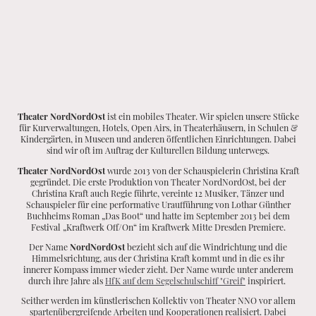
Theater NordNordOst
ist ein mobiles Theater. Wir spielen unsere Stücke
für Kurverwaltungen, Hotels, Open Airs, in Theaterhäusern, in Schulen &
Kindergärten, in Museen und anderen öffentlichen Einrichtungen. Dabei
sind wir oft im Auftrag der Kulturellen Bildung unterwegs.
Theater NordNordOst
wurde 2013 von der Schauspielerin Christina Kraft
gegründet. Die erste Produktion von Theater NordNordOst, bei der
Christina Kraft auch Regie führte, vereinte 12 Musiker, Tänzer und
Schauspieler für eine performative Uraufführung von
Lothar Günther
Buchheims Roman
„Das Boot“ und hatte im September 2013 bei dem
Festival „Kraftwerk Off/On“ im Kraftwerk Mitte Dresden Premiere.
Der Name
NordNordOst
bezieht sich auf die Windrichtung und die
Himmelsrichtung, aus der Christina Kraft kommt und in die es ihr
innerer Kompass immer wieder zieht. Der Name wurde unter anderem
durch ihre Jahre als
HfK auf dem Segelschulschiff "Greif"
inspiriert.
Seither werden im künstlerischen Kollektiv von Theater NNO vor allem
spartenübergreifende Arbeiten und Kooperationen realisiert. Dabei