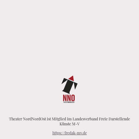
Bei TheaterNordNordOst ist jeder willkommen, der sich berühren lassen kann
von der Kraft der Worte & dem Zauber der Musik. Wenn meine Gäste mit
diesem beseelten Blick in den Augen nach der Vorstellung auf mich
zukommen und anfangen, mir etwas zu erzählen... dann weiß ich: etwas hat
sie berührt. Und wir kommen ins Gespräch. Alle miteinander. An einem Ort,
der überall sein kann - eine Wiese, ein Museum, ein Raum - und dessen
Name THEATER ist.
Christina Kraft
Theater NordNordOst ist Mitglied im Landesverband Freie Darstellende
Künste M-V
https://fredak-mv.de